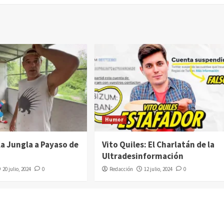
Humor
la Jungla a Payaso de
Vito Quiles: El Charlatán de la
Ultradesinformación
20 julio, 2024
0
Redacción
12 julio, 2024
0