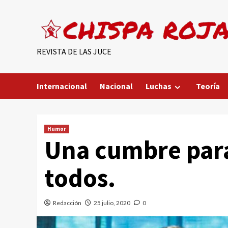
Saltar
al
contenido
REVISTA DE LAS JUCE
Internacional
Nacional
Luchas
Teoría
Humor
Una cumbre para
todos.
Redacción
25 julio, 2020
0