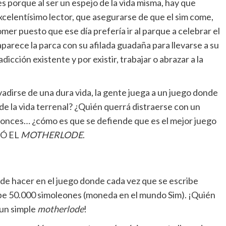
ses porque al ser un espejo de la vida misma, hay que
excelentísimo lector, que asegurarse de que el sim come,
er puesto que ese día prefería ir al parque a celebrar el
 aparece la parca con su afilada guadaña para llevarse a su
icción existente y por existir, trabajar o abrazar a la
vadirse de una dura vida, la gente juega a un juego donde
 de la vida terrenal? ¿Quién querrá distraerse con un
tonces… ¿cómo es que se defiende que es el mejor juego
TÓ EL
MOTHERLODE
.
ede hacer en el juego donde cada vez que se escribe
ibe 50.000 simoleones (moneda en el mundo Sim). ¡Quién
 un simple
motherlode
!