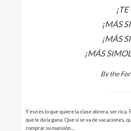
¡TE
¡MÁS S
¡MÁS S
¡MÁS SIMOL
By the For
Y eso es lo que quiere la clase obrera, ser rica. 
que le da la gana. Que si se va de vacaciones, qu
comprar su mansión…