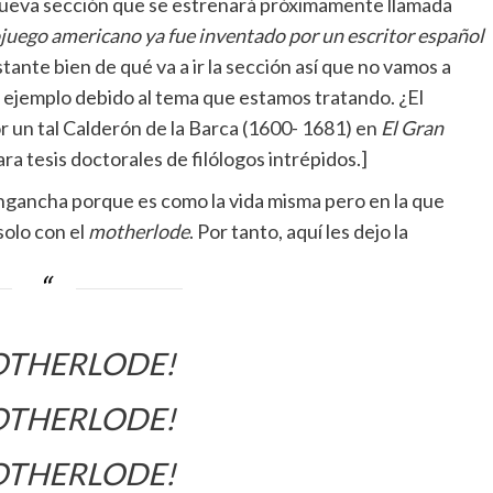
 nueva sección que se estrenará próximamente llamada
dojuego americano ya fue inventado por un escritor español
tante bien de qué va a ir la sección así que no vamos a
ejemplo debido al tema que estamos tratando. ¿El
r un tal Calderón de la Barca (1600- 1681) en
El Gran
para tesis doctorales de filólogos intrépidos.]
ngancha porque es como la vida misma pero en la que
solo con el
motherlode
. Por tanto, aquí les dejo la
OTHERLODE!
OTHERLODE!
OTHERLODE!