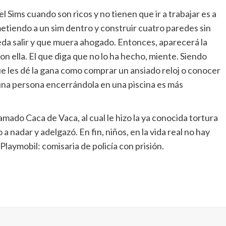
l Sims cuando son ricos y no tienen que ir a trabajar es a
etiendo a un sim dentro y construir cuatro paredes sin
eda salir y que muera ahogado. Entonces, aparecerá la
on ella. El que diga que no lo ha hecho, miente. Siendo
 que les dé la gana como comprar un ansiado reloj o conocer
una persona encerrándola en una piscina es más
mado Caca de Vaca, al cual le hizo la ya conocida tortura
o a nadar y adelgazó. En fin, niños, en la vida real no hay
Playmobil: comisaria de policía con prisión.