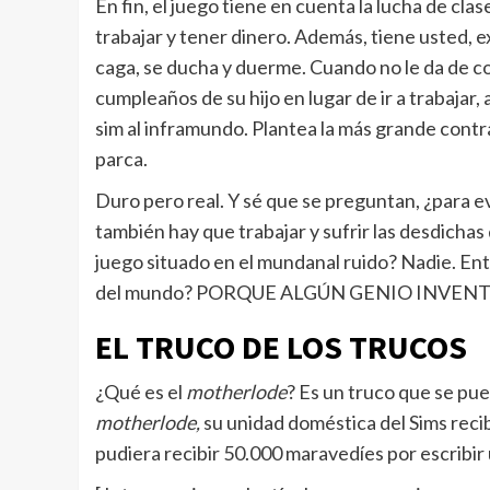
En fin, el juego tiene en cuenta la lucha de cla
trabajar y tener dinero. Además, tiene usted, 
caga, se ducha y duerme. Cuando no le da de com
cumpleaños de su hijo en lugar de ir a trabajar,
sim al inframundo. Plantea la más grande contrad
parca.
Duro pero real. Y sé que se preguntan, ¿para e
también hay que trabajar y sufrir las desdichas
juego situado en el mundanal ruido? Nadie. En
del mundo? PORQUE ALGÚN GENIO INVEN
EL TRUCO DE LOS TRUCOS
¿Qué es el
motherlode
? Es un truco que se pu
motherlode,
su unidad doméstica del Sims rec
pudiera recibir 50.000 maravedíes por escribir