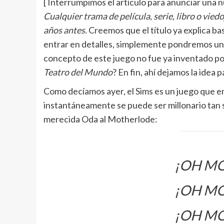
[ Interrumpimos el artículo para anunciar una
Cualquier trama de película, serie, libro o vie
años antes.
Creemos que el título ya explica bas
entrar en detalles, simplemente pondremos un 
concepto de este juego no fue ya inventado po
Teatro del Mundo
? En fin, ahí dejamos la idea 
Como decíamos ayer, el Sims es un juego que e
instantáneamente se puede ser millonario tan 
merecida Oda al Motherlode:
¡OH M
¡OH M
¡OH M