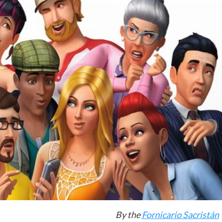
By the
Fornicario Sacristán