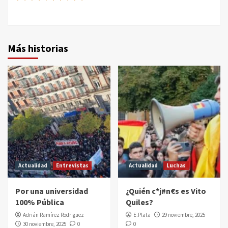
Más historias
Actualidad
Entrevistas
Actualidad
Luchas
Por una universidad
¿Quién c*j#n€s es Vito
100% Pública
Quiles?
Adrián Ramírez Rodriguez
E.Plata
29 noviembre, 2025
30 noviembre, 2025
0
0