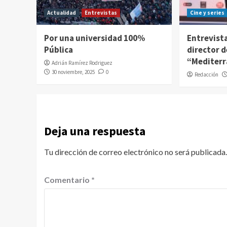
Actualidad
Entrevistas
Cine y series
Por una universidad 100%
Entrevista
Pública
director d
“Mediter
Adrián Ramírez Rodriguez
30 noviembre, 2025
0
Redacción
Deja una respuesta
Tu dirección de correo electrónico no será publicada.
Comentario
*