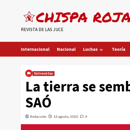
Saltar
al
contenido
REVISTA DE LAS JUCE
Internacional
Nacional
Luchas
Teoría
Entrevistas
La tierra se semb
SAÓ
Redacción
13 agosto, 2020
0