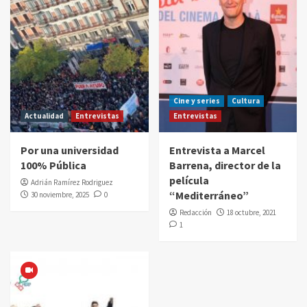
Cine y series
Cultura
Actualidad
Entrevistas
Entrevistas
Por una universidad
Entrevista a Marcel
100% Pública
Barrena, director de la
película
Adrián Ramírez Rodriguez
“Mediterráneo”
30 noviembre, 2025
0
Redacción
18 octubre, 2021
1