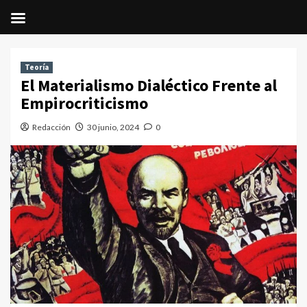
Saltar
al
Teoría
contenido
El Materialismo Dialéctico Frente al
Empirocriticismo
Redacción
30 junio, 2024
0