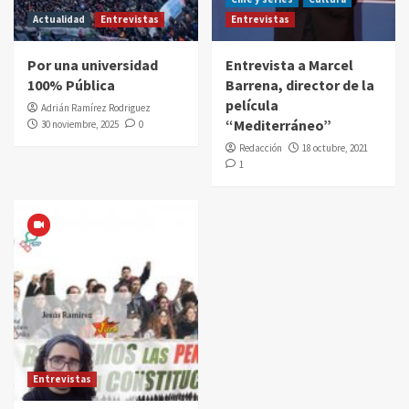
Actualidad
Entrevistas
Entrevistas
Por una universidad
Entrevista a Marcel
100% Pública
Barrena, director de la
película
Adrián Ramírez Rodriguez
“Mediterráneo”
30 noviembre, 2025
0
Redacción
18 octubre, 2021
1
Entrevistas