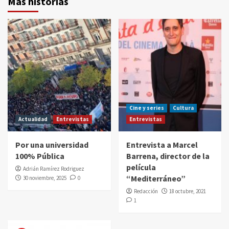
Más historias
Cine y series
Cultura
Actualidad
Entrevistas
Entrevistas
Por una universidad
Entrevista a Marcel
100% Pública
Barrena, director de la
película
Adrián Ramírez Rodriguez
“Mediterráneo”
30 noviembre, 2025
0
Redacción
18 octubre, 2021
1