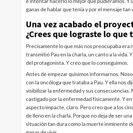
e intentar hacerlo lo mejor que pudiéramos. Y una
ganas de hablar que tenía y por el mensaje tan v
Una vez acabado el proyecto
¿Crees que lograste lo que 
Precisamente lo que más nos preocupaba era n
transmitió Pau en la charla, un canto a la vida
del protagonista. Y creo que lo conseguimos.
Antes de empezar quisimos informarnos. Nosot
con la oncóloga que trataba a Pau. Y ella nos d
visibilizar la enfermedad y sus consecuencias.
castigado por la enfermedad físicamente. Y en l
aspecto impacte, claro. Pero creo que a los cin
de lleno en la charla. Porque no deja de ser u
situación tan dura como la muerte inminente de
ganas de vivir.