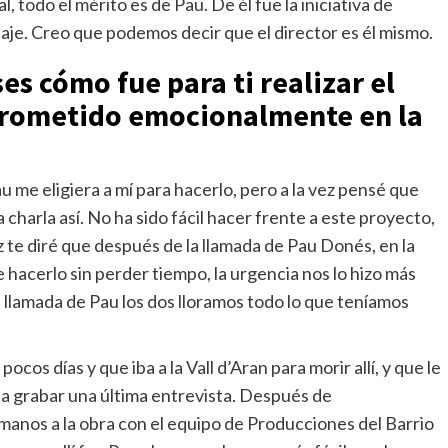
, todo el mérito es de Pau. De él fue la iniciativa de
daje. Creo que podemos decir que el director es él mismo.
s cómo fue para ti realizar el
rometido emocionalmente en la
u me eligiera a mí para hacerlo, pero a la vez pensé que
charla así. No ha sido fácil hacer frente a este proyecto,
ez te diré que después de la llamada de Pau Donés, en la
hacerlo sin perder tiempo, la urgencia nos lo hizo más
a llamada de Pau los dos lloramos todo lo que teníamos
cos días y que iba a la Vall d’Aran para morir allí, y que le
 a grabar una última entrevista. Después de
manos a la obra con el equipo de Producciones del Barrio