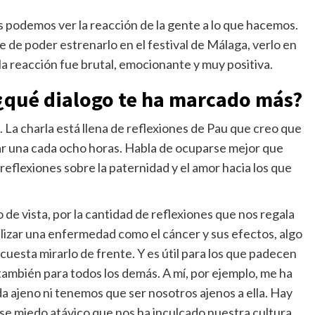
podemos ver la reacción de la gente a lo que hacemos.
 de poder estrenarlo en el festival de Málaga, verlo en
 la reacción fue brutal, emocionante y muy positiva.
 ¿qué dialogo te ha marcado más?
La charla está llena de reflexiones de Pau que creo que
r una cada ocho horas. Habla de ocuparse mejor que
reflexiones sobre la paternidad y el amor hacia los que
de vista, por la cantidad de reflexiones que nos regala
lizar una enfermedad como el cáncer y sus efectos, algo
esta mirarlo de frente. Y es útil para los que padecen
también para todos los demás. A mí, por ejemplo, me ha
da ajeno ni tenemos que ser nosotros ajenos a ella. Hay
ese miedo atávico que nos ha inculcado nuestra cultura,