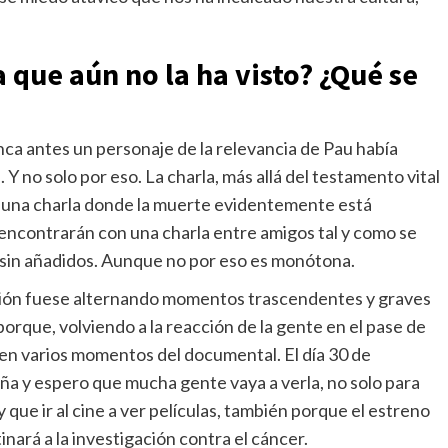
a que aún no la ha visto? ¿Qué se
ca antes un personaje de la relevancia de Pau había
Y no solo por eso. La charla, más allá del testamento vital
er una charla donde la muerte evidentemente está
 encontrarán con una charla entre amigos tal y como se
o, sin añadidos. Aunque no por eso es monótona.
ción fuese alternando momentos trascendentes y graves
porque, volviendo a la reacción de la gente en el pase de
 en varios momentos del documental. El día 30 de
ña y espero que mucha gente vaya a verla, no solo para
 que ir al cine a ver películas, también porque el estreno
inará a la investigación contra el cáncer.