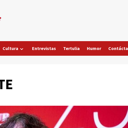
Cultura
Entrevistas
Tertulia
Humor
Contáct
TE