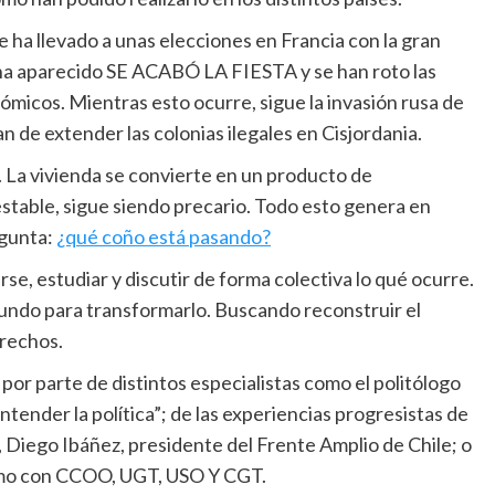
ha llevado a unas elecciones en Francia con la gran
 ha aparecido SE ACABÓ LA FIESTA y se han roto las
micos. Mientras esto ocurre, sigue la invasión rusa de
an de extender las colonias ilegales en Cisjordania.
. La vivienda se convierte en un producto de
estable, sigue siendo precario. Todo esto genera en
egunta:
¿qué coño está pasando?
se, estudiar y discutir de forma colectiva lo qué ocurre.
mundo para transformarlo. Buscando reconstruir el
erechos.
 por parte de distintos especialistas como el politólogo
ntender la política”; de las experiencias progresistas de
iego Ibáñez, presidente del Frente Amplio de Chile; o
lismo con CCOO, UGT, USO Y CGT.