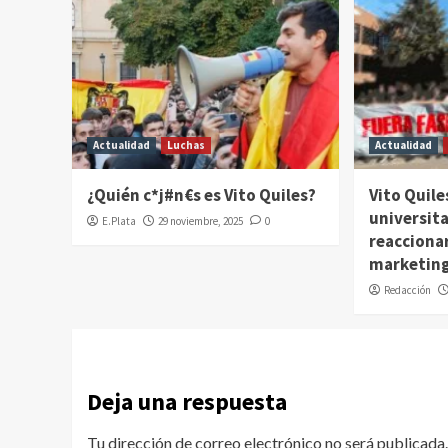
Actualidad
Luchas
Actualidad
¿Quién c*j#n€s es Vito Quiles?
Vito Quile
universita
E.Plata
29 noviembre, 2025
0
reaccionar
marketing
Redacción
Deja una respuesta
Tu dirección de correo electrónico no será publicada.