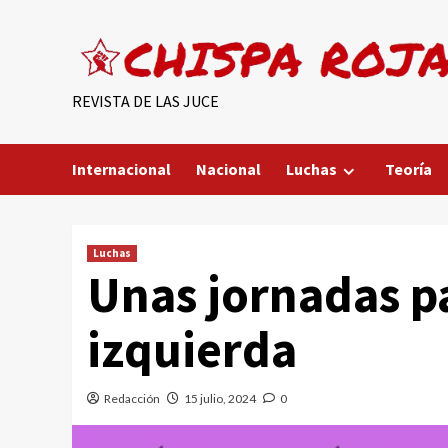
Saltar
al
contenido
REVISTA DE LAS JUCE
Internacional
Nacional
Luchas
Teoría
Luchas
Unas jornadas p
izquierda
Redacción
15 julio, 2024
0