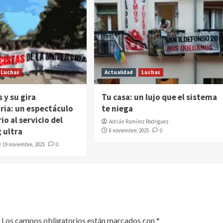
Luchas
Actualidad
Luchas
s y su gira
Tu casa: un lujo que el sistema
ria: un espectáculo
te niega
io al servicio del
Adrián Ramírez Rodriguez
 ultra
8 noviembre, 2025
0
19 noviembre, 2025
0
Los campos obligatorios están marcados con
*