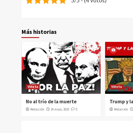
5/5 - (4 votos)
Más historias
Viñeta
Viñeta
No al trío de la muerte
Trump y l
Redacción
18 mayo, 2025
0
Redacción