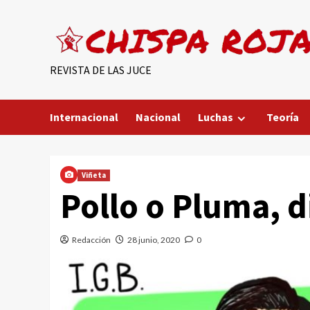
Saltar
al
contenido
REVISTA DE LAS JUCE
Internacional
Nacional
Luchas
Teoría
Viñeta
Pollo o Pluma, di
Redacción
28 junio, 2020
0