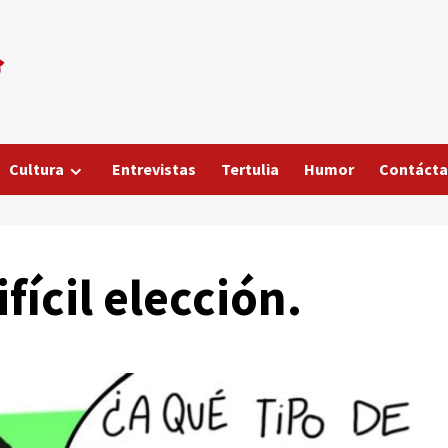
Cultura
Entrevistas
Tertulia
Humor
Contáct
fícil elección.