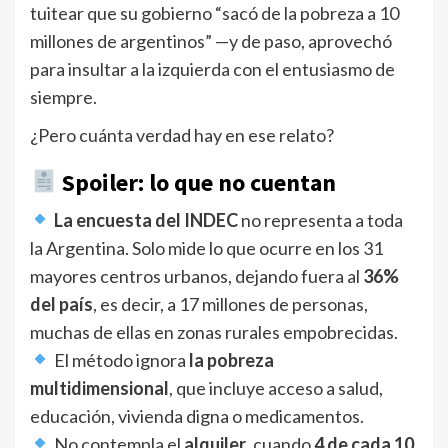
tuitear que su gobierno “sacó de la pobreza a 10
millones de argentinos” —y de paso, aprovechó
para insultar a la izquierda con el entusiasmo de
siempre.
¿Pero cuánta verdad hay en ese relato?
Spoiler: lo que no cuentan
La encuesta del INDEC
no representa a toda
la Argentina. Solo mide lo que ocurre en los 31
mayores centros urbanos, dejando fuera al
36%
del país
, es decir, a 17 millones de personas,
muchas de ellas en zonas rurales empobrecidas.
El método ignora
la pobreza
multidimensional
, que incluye acceso a salud,
educación, vivienda digna o medicamentos.
No contempla el
alquiler
, cuando
4 de cada 10