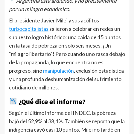
Argentina está ardiendo, y no precisamente
por un milagro económico.
El presidente Javier Milei y sus acólitos
turbocapitalistas
salieron a celebrar en redes un
supuesto logro histórico: una caída de 15 puntos
en la tasa de pobreza en solo seis meses. ¡Un
“milagro libertario”! Pero cuando uno rasca debajo
de la propaganda, lo que encuentra no es
progreso, sino
manipulación
, exclusión estadística
y una profunda deshumanización del sufrimiento
cotidiano de millones.
¿Qué dice el informe?
Según el último informe del INDEC, la pobreza
bajó del 52,9% al 38,1%. También se reporta que la
indigencia cayó casi 10 puntos. Milei no tardó en