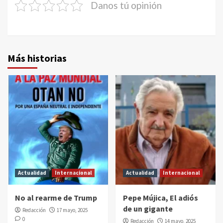
Danos tú opinión
Más historias
Actualidad
Internacional
Actualidad
Internacional
No al rearme de Trump
Pepe Mújica, El adiós
de un gigante
Redacción
17 mayo, 2025
0
Redacción
14 mayo, 2025