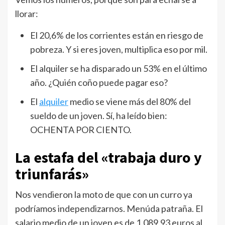
llorar:
El 20,6% de los corrientes están en riesgo de
pobreza. Y si eres joven, multiplica eso por mil.
El alquiler se ha disparado un 53% en el último
año. ¿Quién coño puede pagar eso?
El
alquiler
medio se viene más del 80% del
sueldo de un joven. Sí, ha leído bien:
OCHENTA POR CIENTO.
La estafa del «trabaja duro y
triunfarás»
Nos vendieron la moto de que con un curro ya
podríamos independizarnos. Menúda patraña. El
salario medio de un joven es de 1.089,93 euros al