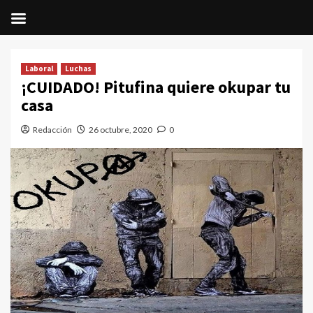
Saltar
al
Laboral
Luchas
contenido
¡CUIDADO! Pitufina quiere okupar tu
casa
Redacción
26 octubre, 2020
0