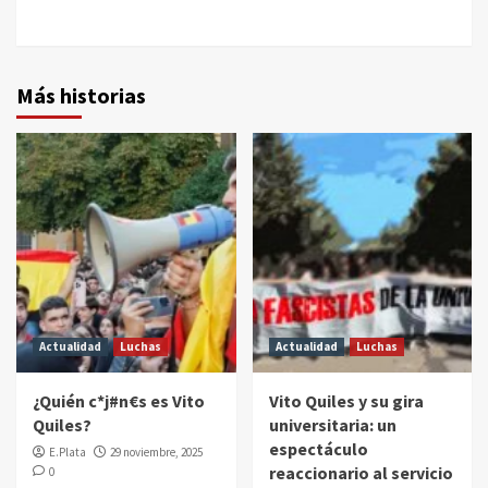
Más historias
Actualidad
Luchas
Actualidad
Luchas
¿Quién c*j#n€s es Vito
Vito Quiles y su gira
Quiles?
universitaria: un
espectáculo
E.Plata
29 noviembre, 2025
reaccionario al servicio
0