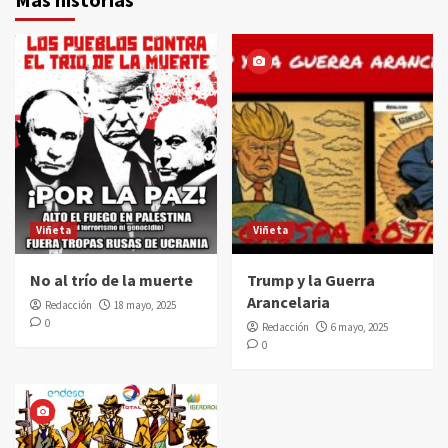
Viñeta
Viñeta
No al trío de la muerte
Trump y la Guerra
Arancelaria
Redacción
18 mayo, 2025
0
Redacción
6 mayo, 2025
0