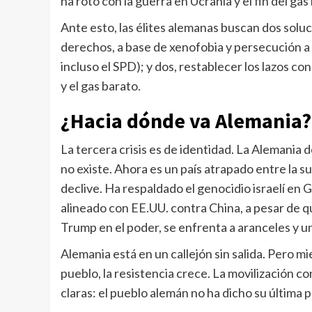
ha roto con la guerra en Ucrania y el fin del gas
Ante esto, las élites alemanas buscan dos solu
derechos, a base de xenofobia y persecución 
incluso el SPD); y dos, restablecer los lazos 
y el gas barato.
¿Hacia dónde va Alemania?
La tercera crisis es de identidad. La Alemania 
no existe. Ahora es un país atrapado entre la 
declive. Ha respaldado el genocidio israelí e
alineado con EE.UU. contra China, a pesar de qu
Trump en el poder, se enfrenta a aranceles y u
Alemania está en un callejón sin salida. Pero m
pueblo, la resistencia crece. La movilización co
claras: el pueblo alemán no ha dicho su última p