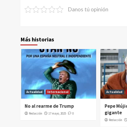
Danos tú opinión
Más historias
Actualidad
Internacional
Actualidad
No al rearme de Trump
Pepe Mújic
gigante
Redacción
17 mayo, 2025
0
Redacción