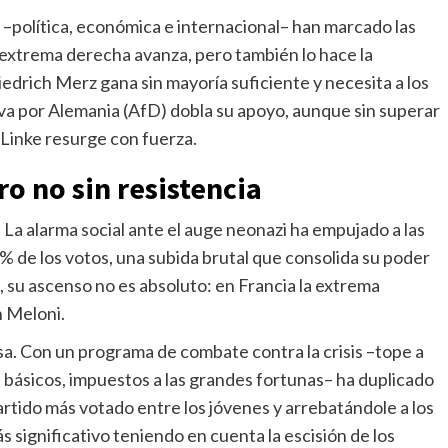
–política, económica e internacional– han marcado las
 extrema derecha avanza, pero también lo hace la
iedrich Merz gana sin mayoría suficiente y necesita a los
va por Alemania (AfD) dobla su apoyo, aunque sin superar
 Linke resurge con fuerza.
o no sin resistencia
. La alarma social ante el auge neonazi ha empujado a las
% de los votos, una subida brutal que consolida su poder
, su ascenso no es absoluto: en Francia la extrema
n Meloni.
esa. Con un programa de combate contra la crisis –tope a
s básicos, impuestos a las grandes fortunas– ha duplicado
artido más votado entre los jóvenes y arrebatándole a los
s significativo teniendo en cuenta la escisión de los