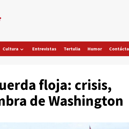
Cultura
Entrevistas
Tertulia
Humor
Contáct
erda floja: crisis,
ombra de Washington