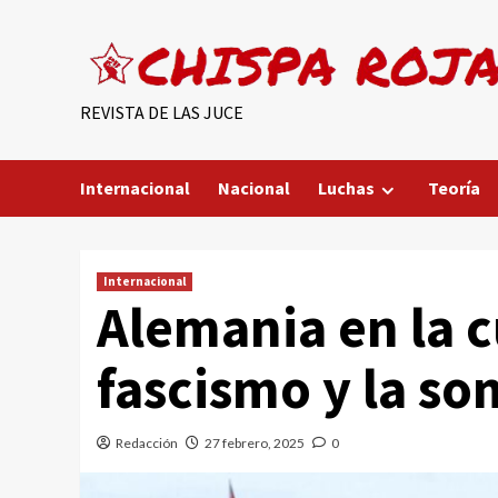
Saltar
al
contenido
REVISTA DE LAS JUCE
Internacional
Nacional
Luchas
Teoría
Internacional
Alemania en la cu
fascismo y la s
Redacción
27 febrero, 2025
0