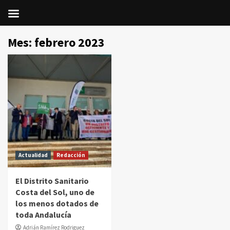
Saltar
Mes:
febrero 2023
al
contenido
Actualidad
Redacción
El Distrito Sanitario
Costa del Sol, uno de
los menos dotados de
toda Andalucía
Adrián Ramírez Rodriguez