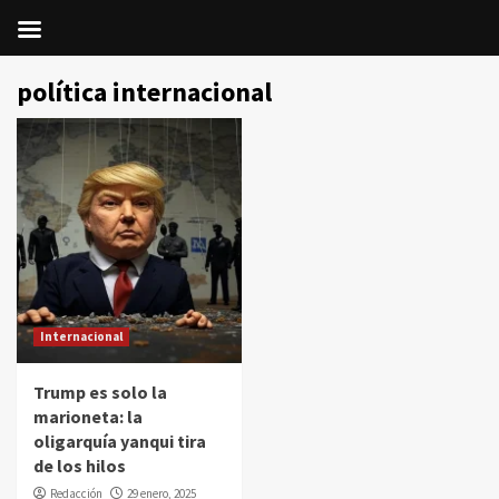
Saltar
política internacional
al
contenido
Internacional
Trump es solo la
marioneta: la
oligarquía yanqui tira
de los hilos
Redacción
29 enero, 2025