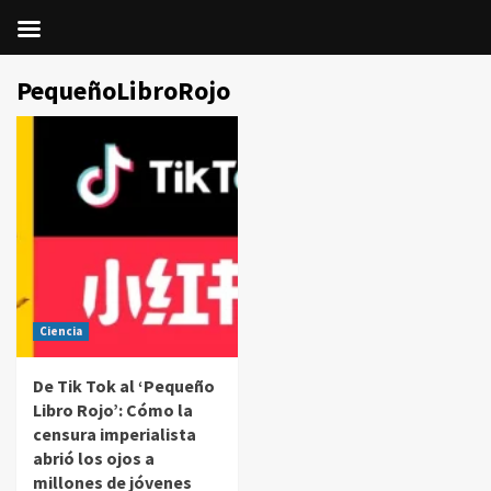
Saltar
PequeñoLibroRojo
al
contenido
Ciencia
De Tik Tok al ‘Pequeño
Libro Rojo’: Cómo la
censura imperialista
abrió los ojos a
millones de jóvenes