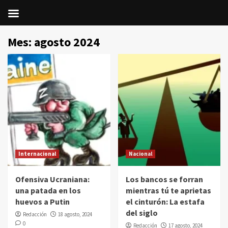
Saltar
Mes:
agosto 2024
al
contenido
Internacional
Nacional
Ofensiva Ucraniana:
Los bancos se forran
una patada en los
mientras tú te aprietas
huevos a Putin
el cinturón: La estafa
del siglo
Redacción
18 agosto, 2024
0
Redacción
17 agosto, 2024