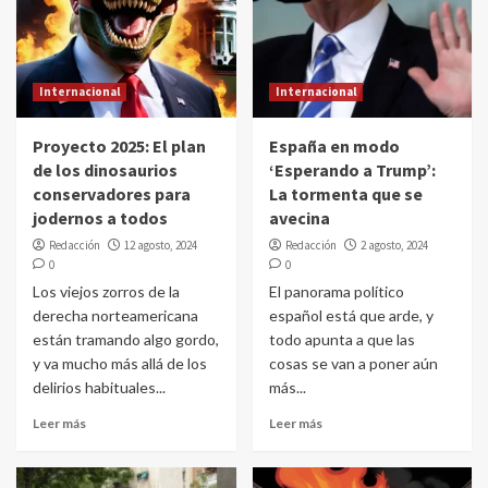
Internacional
Internacional
Proyecto 2025: El plan
España en modo
de los dinosaurios
‘Esperando a Trump’:
conservadores para
La tormenta que se
jodernos a todos
avecina
Redacción
12 agosto, 2024
Redacción
2 agosto, 2024
0
0
Los viejos zorros de la
El panorama político
derecha norteamericana
español está que arde, y
están tramando algo gordo,
todo apunta a que las
y va mucho más allá de los
cosas se van a poner aún
delirios habituales...
más...
Leer más
Leer más