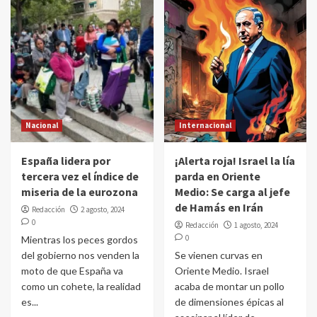
Nacional
Internacional
España lidera por
¡Alerta roja! Israel la lía
tercera vez el índice de
parda en Oriente
miseria de la eurozona
Medio: Se carga al jefe
de Hamás en Irán
Redacción
2 agosto, 2024
0
Redacción
1 agosto, 2024
0
Mientras los peces gordos
del gobierno nos venden la
Se vienen curvas en
moto de que España va
Oriente Medio. Israel
como un cohete, la realidad
acaba de montar un pollo
es...
de dimensiones épicas al